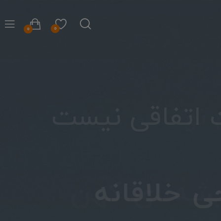
0
0
نو
 اتفاقی نیست
خلاقانه
شه ای کهن