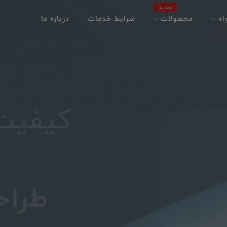
جدید
اه
محصولات
شرایط خدمات
درباره ما
رویشی 
کیفیت
طراحی 
با ری