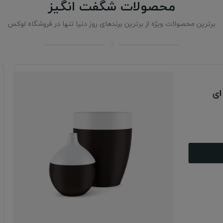
محصولات شگفت انگیز
برترین محصولات ویژه از برترین برندهای روز دنیا تنها در فروشگاه لوکس
برند بیژن
پوستر همراه با قاب
28 ریال
‎−5%
29 ریال
اضافه به سبد
در دسترس:
900 موجود
💖✨ شگفت انگیز این هفته ✨💖
58
0
2
877
روز
ساعت
دقیقه
ثانیه