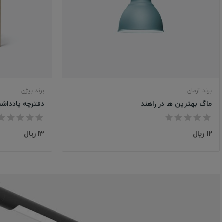
برند آرمان
برند بیژن
ماگ بهترین ها در راهند
دفترچه یادداش
12 ریال
13 ریال