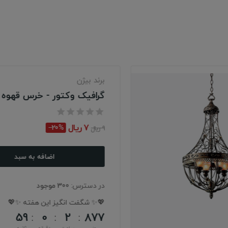
برند بیژن
پوستر همراه با قاب
25 ریال
‎−15%
29 ریال
اضافه به سبد
در دسترس:
300 موجود
💖✨ شگفت انگیز این هفته ✨💖
58
0
2
877
روز
ساعت
دقیقه
ثانیه